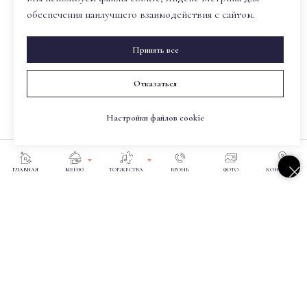
обеспечения наилучшего взаимодействия с сайтом.
Шеф-повар с 18-летним опытом и лидером гастрономических проектов.
С 2019 года он вкладывает душу в «Лазурит», создавая блюда, где один
главный продукт раскрывается в полной силе, а окружённый акцентами —
Принять все
запоминается навсегда.
Европейская, паназиатская и русская кухни соединяются в его творениях в
Отказаться
непривычных сочетаниях, но с безупречной гармонией вкусов.
Настройки файлов cookie
ГЛАВНАЯ
МЕНЮ
ТОРЖЕСТВА
БРОНЬ
ФОТО
КОНТАКТЫ
г. Златоуст, пос. Айский, д. 33
Координаты: 55.128246 59.693462