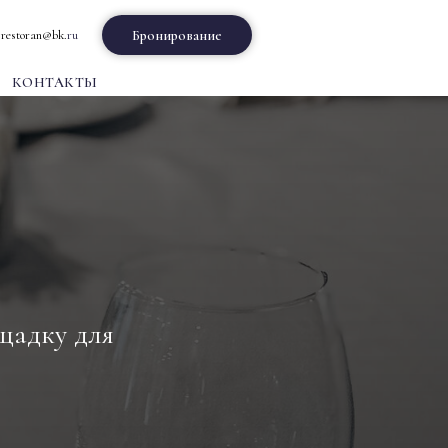
Бронирование
t.restoran@bk.
ru
КОНТАКТЫ
щадку для