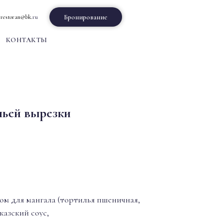
Бронирование
t.restoran@bk.
ru
КОНТАКТЫ
ьей вырезки
ром для мангала (тортилья пшеничная,
казский соус,