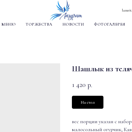
lazuri
МЕНЮ
ТОРЖЕСТВА
НОВОСТИ
ФОТОГАЛЕРЕЯ
Шашлык из теляч
1 420
р.
На стол
вес порции указан с набо
малосольный огурчик, Кав