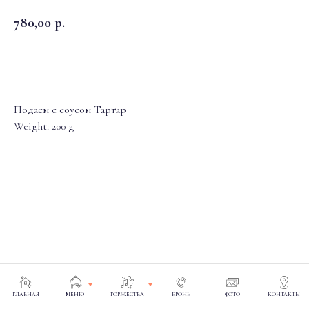
780,00
р.
На стол
Подаем с соусом Тартар
Weight: 200 g
ГЛАВНАЯ
МЕНЮ
ТОРЖЕСТВА
БРОНЬ
ФОТО
КОНТАКТЫ