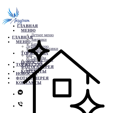
ГЛАВНАЯ
МЕНЮ
Летнее меню
ГЛАВНАЯ
Завтраки
МЕНЮ
Бар
Летнее меню
Меню доставки
Завтраки
ТОРЖЕСТВА
Бар
Свадьбы
Меню доставки
НОВОСТИ
ТОРЖЕСТВА
ФОТОГАЛЕРЕЯ
Свадьбы
КОНТАКТЫ
НОВОСТИ
ФОТОГАЛЕРЕЯ
КОНТАКТЫ