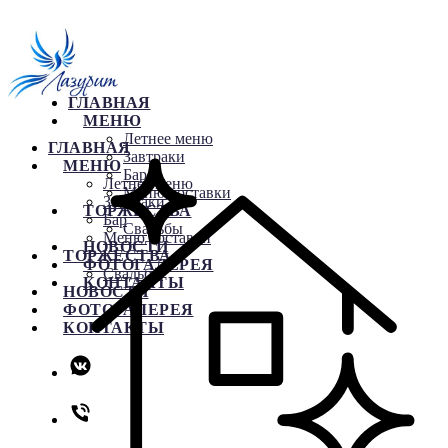
ГЛАВНАЯ
МЕНЮ
Летнее меню
ГЛАВНАЯ
Завтраки
МЕНЮ
Бар
Летнее меню
Меню доставки
Завтраки
ТОРЖЕСТВА
Бар
Свадьбы
Меню доставки
НОВОСТИ
ТОРЖЕСТВА
ФОТОГАЛЕРЕЯ
Свадьбы
КОНТАКТЫ
НОВОСТИ
ФОТОГАЛЕРЕЯ
КОНТАКТЫ