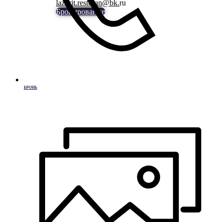
lazurit.restoran@bk.
ru
Бронирование
БРОНЬ